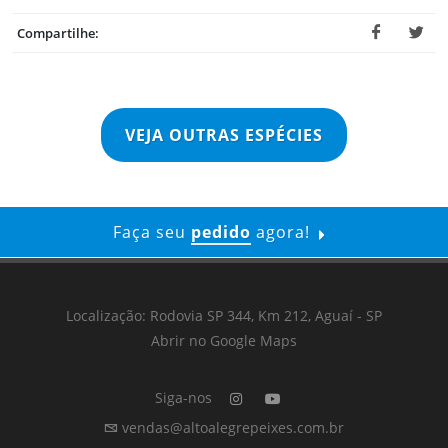
Compartilhe:
VEJA OUTRAS ESPÉCIES
Faça seu
pedido
agora!
Localização: Rodovia SP 344, Km 212, Aguaí - SP
Abrir no Google Maps
Siga-nos
vendas@altoalegrepeixes.com.br